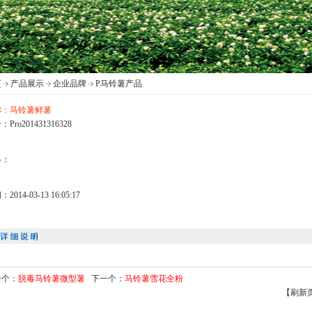
页
产品展示
企业品牌
P马铃薯产品
称：马铃薯鲜薯
Pro201431316328
格：
2014-03-13 16:05:17
一个：
脱毒马铃薯微型薯
下一个：
马铃薯雪花全粉
【刷新