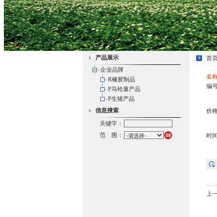
产品展示
首
企业品牌
名
R橡胶制品
编号：
P马铃薯产品
P生猪产品
信息搜索
价
关键字：
范 围：
时间：
上