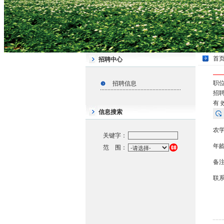
首
招聘中心
职
招聘信息
招聘
有 效
信息搜索
农
关键字：
年
范 围：
备
联系