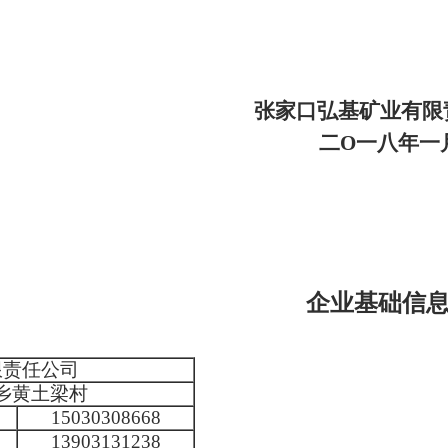
张家口弘基矿业有限
二
O一八年一
企业基础信
限责任公司
乡黄土梁村
15030308668
13903131238