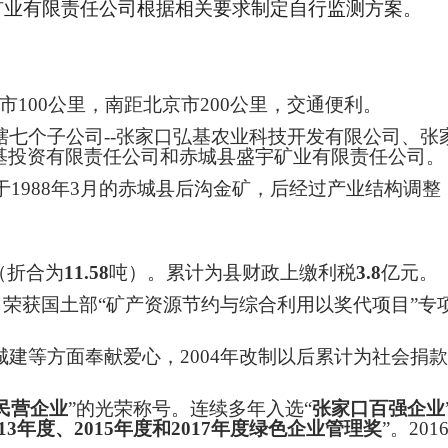
基矿业有限责任公司根据相关要求制定自行监测方案。
口市100公里，南距北京市200公里，交通便利。
辖七个子公司
--张家口弘基农业科技开发有限公司、
基投资有限责任公司和赤城县盛宇矿业有限责任公司。
1988年3月的赤城县后沟金矿，后经过产业结构调整，
（折合为
11.58
吨）。累计为县财政上缴利税
3.8
亿元。
，荣获国土部“矿产资源节约与综合利用以奖代项目”专项
城建等方面奉献爱心，
2004年改制以后累计为社会捐款
民营企业
”的光荣称号。连续多年入选“
张家口百强企业
013年度、2015年度和2017年度绿色企业管理奖
”。20