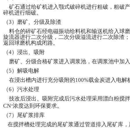
矿石通过给矿机进入颚式破碎机进行粗破，粗破产
碎机进行细破。
（
3）磨矿、分级及除渣
料仓的碎矿石经电磁振动给料机和输送机给入球磨
旋流器进行二次分级，二次分级溢流进行二次除渣；
返回球磨机构成闭路。
（
4）浸出、吸附
磨矿、分级合格矿浆进入调浆池，在调浆池中加入
（
5）解吸电解
在浸出槽内进行充分吸附的
100%载金炭进入电
（
6）污水处理
技改后浸出、吸附完成后污水处理采用漂白粉搅拌
-
CN
浓度达到环保要求。
（
7）尾矿浆排库
在搅拌槽处理完成的尾矿浆通过管道排入尾矿库，