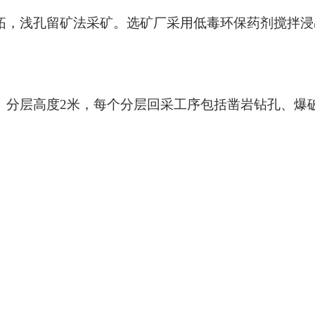
拓，浅孔留矿法采矿。选矿厂采用低毒环保药剂搅拌浸
。分层高度
2米，每个分层回采工序包括凿岩钻孔、爆