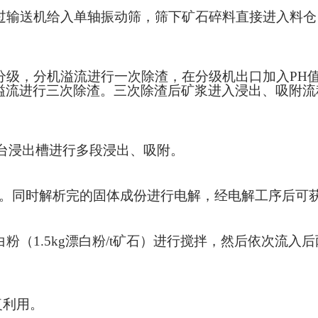
输送机给入单轴振动筛，筛下矿石碎料直接进入料仓
分级，分机溢流进行一次除渣，在分级机出口加入
PH
溢流进行三次除渣。三次除渣后矿浆进入浸出、吸附流
入8台浸出槽进行多段浸出、吸附。
程。同时解析完的固体成份进行电解，经电解工序后可
白粉（
1.5kg漂白粉/t矿石）进行搅拌，然后依次流
复利用。