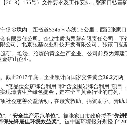
函【2018】155号）文件要求及工作安排，张家口弘
宁堡乡境内，距省道
S345南赤线1.5公里，西距张家
金有限责任公司。企业性质为民营有限责任公司。下
限公司、北京弘基农业科技开发有限公司、张家口弘
、选矿、堆浸、冶炼的黄金生产企业。公司前身为筹建于
黄金矿山企业。
。截止
2017年底，企业累计向国家交售黄金
36.2
万两
创。
“低品位金矿综合利用”和“含金围岩综合利用”项目
实现清洁生产绿色提金，走在全国黄金行业的前列。
项社会慈善公益活动，在赈灾救助、捐资助学、赞助
位
”、“
安全生产示范单位
”。被张家口市政府授予“
先进
水环保先锋最佳环境效益奖
”。被中国环境报分别授予“
2