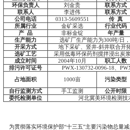
环保负责人
刘金贵
联系方式
联系人
李进伟
联系方式
公司电话
0313-5609551
传 真
所属行业
金矿采选
行业代码
产 品
非标金锭
年产量
生产能力
选矿厂生产能力为300吨/日
开采方式
地下采矿、竖井-斜井联合开
选矿工艺
采用低毒环保药剂搅拌浸出炭
成立时间
2004年10月
职工人数
排污许可证号
PWX-130732-0096-18、PWX
占地面积
1000亩
污染类型
自行监测方式
手工监测
公开时限
委托检测单位
河北冀美环境检测技
为贯彻落实环境保护部
“十三五”主要污染物总量