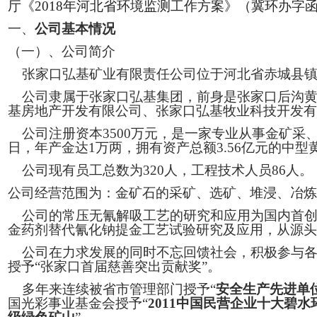
厅《2018年河北省环境监测工作方案》（冀环办字
一、
公司基本情况
（一）
、公司简介
张家口弘基矿业有限责任公司位于河北省赤城县镇
公司隶属于张家口弘基集团，前身是张家口后沟黄
基房地产开发有限公司、张家口弘基牧业科技开发有
公司注册资本
3500万元，是一家专业从事金矿采
日，年产金达1万两，拥有资产总额3.56亿元的中型
公司现有员工总数为
320人，工程技术人员86人。
公司经营范围为：金矿石的采矿、选矿、堆浸、冶炼
公司的常压无氰解吸工艺的研究和应用为国内首
金药剂替代氰化钠提金工艺试验研究及应用，从源头
公司在力求发展的同时不忘回馈社会，积极参与各
授予“张家口首届慈善突出贡献奖”。
多年来连续被省市管理部门授予
“
安全生产先进单
国光彩事业基金会授予“
2011中国民营企业十大碧